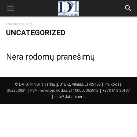
Uncategorized
UNCATEGORIZED
Nėra rodomų pranešimų
© DATA MINER | Verkių g. 31B-2, Vilnius, LT-09108 | Įm. kodas:
302350931 | PVM mokėtojo kodas: LT100005065913 | +370 618 80137
| info@dataminer.lt