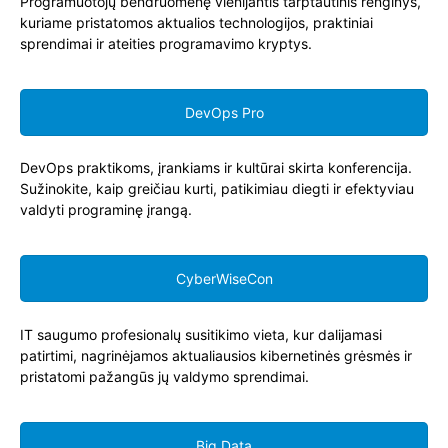
Programuotojų bendruomenę vienijantis tarptautinis renginys,
kuriame pristatomos aktualios technologijos, praktiniai
sprendimai ir ateities programavimo kryptys.
DevOps Pro
DevOps praktikoms, įrankiams ir kultūrai skirta konferencija.
Sužinokite, kaip greičiau kurti, patikimiau diegti ir efektyviau
valdyti programinę įrangą.
CyberWiseCon
IT saugumo profesionalų susitikimo vieta, kur dalijamasi
patirtimi, nagrinėjamos aktualiausios kibernetinės grėsmės ir
pristatomi pažangūs jų valdymo sprendimai.
Big Data