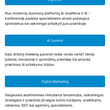
Nuo modernių duomenų platformų iki analitikos ir AI –
konferencija padeda specialistams atrasti pažangius
sprendimus bei sėkmingai pritaikyti juos praktikoje.
AI Summit
Kaip dirbtinį intelektą paversti realia verslo verte? Verslo
lyderiai, inovatoriai ir sprendimų priėmėjai čia atranda
praktinius AI pritaikymo būdus.
Digital Marketing
Naujausios skaitmeninės rinkodaros tendencijos, veiksmingos
strategijos ir praktinės įžvalgos turinio kūrėjams, analitikams,
reklamos, SEO bei agentūrų specialistams.