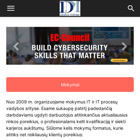
Mokymai
Nuo 2009 m. organizuojame mokymus IT ir IT procesų
vadybos srityse. Esame sukaupę patirtį padedančią
darbdaviams ugdyti darbuotojus atitinkančius aktualiausius
rinkos poreikius, o profesionalams kelti kvalifikaciją ir siekti
karjeros aukštumų. Siūlome kelis mokymų formatus, kurie
atitiks net reikliausių klientų poreikius: