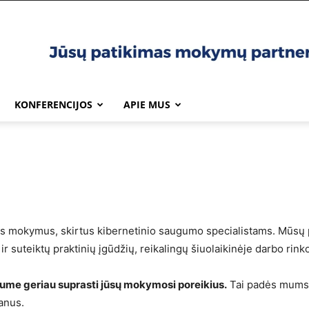
KONFERENCIJOS
APIE MUS
 mokymus, skirtus kibernetinio saugumo specialistams. Mūsų pr
r suteiktų praktinių įgūdžių, reikalingų šiuolaikinėje darbo rinko
tume geriau suprasti jūsų mokymosi poreikius.
Tai padės mums s
lanus.