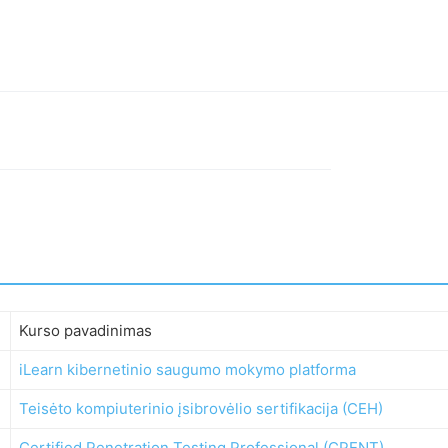
Kurso pavadinimas
iLearn kibernetinio saugumo mokymo platforma
Teisėto kompiuterinio įsibrovėlio sertifikacija (CEH)
Certified Penetration Testing Professional (CPENT)