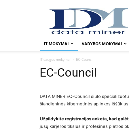
DATA
MINER
IT MOKYMAI
VADYBOS MOKYMAI
IT saugos mokymai
EC-Council
EC-Council
DATA MINER EC-Council siūlo specializuotus
šiandieninės kibernetinės aplinkos iššūkius i
Užpildykite registracijos anketą, kad galė
jūsų karjeros tikslus ir profesinės plėtros p