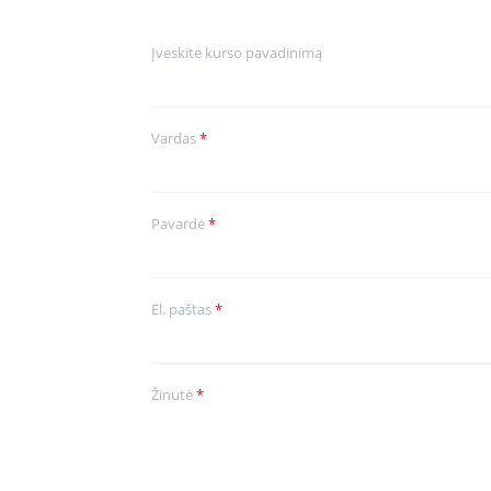
Įveskite kurso pavadinimą
Vardas
*
Pavardė
*
El. paštas
*
Žinutė
*