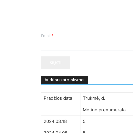
Email
*
SIŲSTI
Auditoriniai mokymai
Pradžios data
Trukmė, d.
Metinė prenumerata
2024.03.18
5
2024.04.08
5