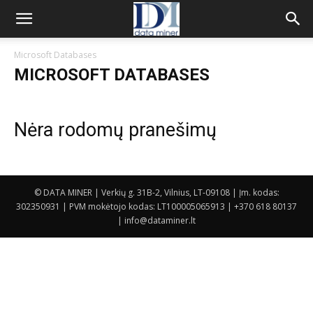
Microsoft Databases
MICROSOFT DATABASES
Nėra rodomų pranešimų
© DATA MINER | Verkių g. 31B-2, Vilnius, LT-09108 | Įm. kodas:
302350931 | PVM mokėtojo kodas: LT100005065913 | +370 618 80137
| info@dataminer.lt