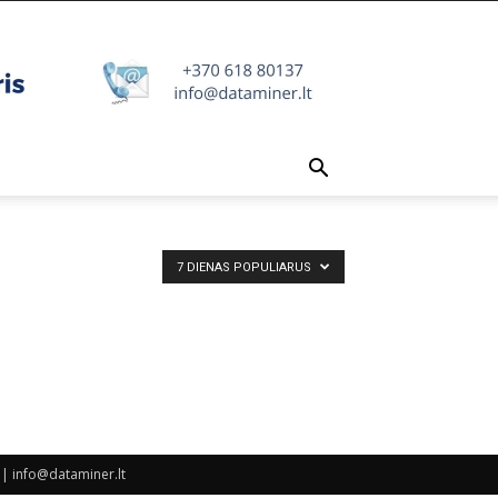
7 DIENAS POPULIARUS
| info@dataminer.lt