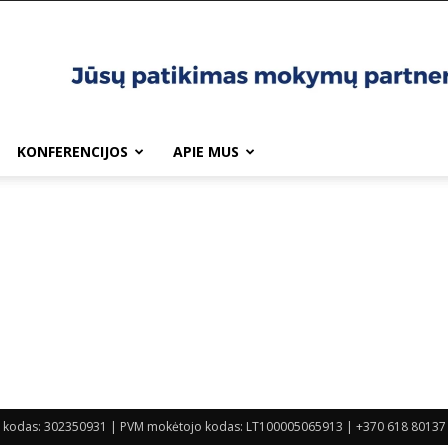
KONFERENCIJOS
APIE MUS
 Įm. kodas: 302350931 | PVM mokėtojo kodas: LT100005065913 | +370 618 80137 