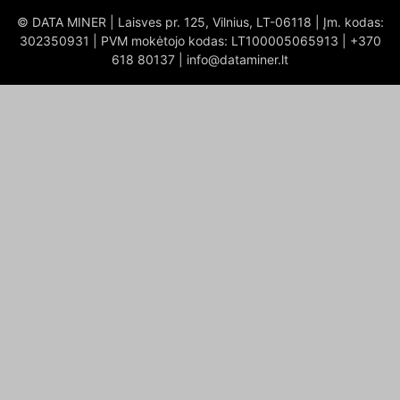
© DATA MINER | Laisves pr. 125, Vilnius, LT-06118 | Įm. kodas:
302350931 | PVM mokėtojo kodas: LT100005065913 | +370
618 80137 | info@dataminer.lt