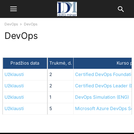
DevOps
DevOps
DevOps
Pradžios data
Trukmė, d.
Kurso p
Užklausti
2
Certified DevOps Foundatio
Užklausti
2
Certified DevOps Leader (D
Užklausti
1
DevOps Simulation (ENG)
Užklausti
5
Microsoft Azure DevOps Sol