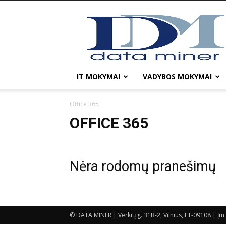
DATA
MINER
IT MOKYMAI
VADYBOS MOKYMAI
Office 365
OFFICE 365
Nėra rodomų pranešimų
© DATA MINER | Verkių g. 31B-2, Vilnius, LT-09108 |