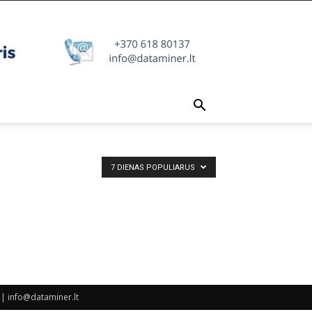
7 DIENAS POPULIARUS
| info@dataminer.lt