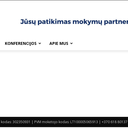
KONFERENCIJOS
APIE MUS
 Įm. kodas: 302350931 | PVM mokėtojo kodas: LT100005065913 | +370 618 80137 